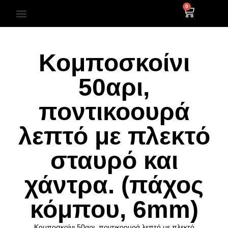
0
ΒΥΖΑΝΤΙΝΕΣ ΑΓΙΟΓΡΑΦΙΕΣ
Κομποσκοίνι
50αρι,
ποντικοουρά
λεπτό με πλεκτό
σταυρό και
χάντρα. (πάχος
κόμπου, 6mm)
Κομποσκοίνι 50αρι, ποντικοουρά λεπτό με πλεκτό