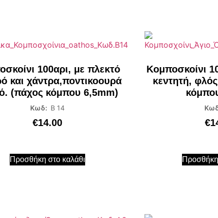
σκοίνι 100αρι, με πλεκτό
Κομποσκοίνι 10
ό και χάντρα,ποντικοουρά
κεντητή, φλός
ό. (πάχος κόμπου 6,5mm)
κόμπο
Κωδ:
Β 14
Κωδ
€
14.00
€
1
Προσθήκη στο καλάθι
Προσθήκη 