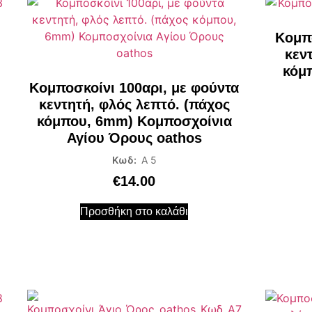
Κομπο
κεν
κόμ
Κομποσκοίνι 100αρι, με φούντα
κεντητή, φλός λεπτό. (πάχος
κόμπου, 6mm) Κομποσχοίνια
Αγίου Όρους oathos
Κωδ:
Α 5
€
14.00
Προσθήκη στο καλάθι