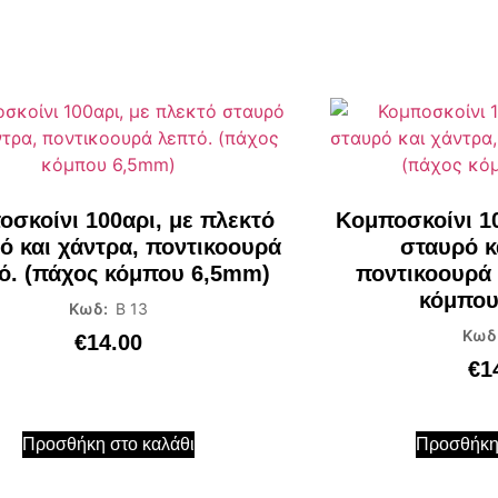
σκοίνι 100αρι, με πλεκτό
Κομποσκοίνι 10
ό και χάντρα, ποντικοουρά
σταυρό κ
ό. (πάχος κόμπου 6,5mm)
ποντικοουρά 
κόμπου
Κωδ:
Β 13
Κωδ
€
14.00
€
1
Προσθήκη στο καλάθι
Προσθήκη 