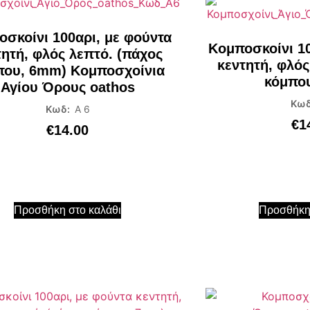
σκοίνι 100αρι, με φούντα
Κομποσκοίνι 10
τητή, φλός λεπτό. (πάχος
κεντητή, φλός
που, 6mm) Κομποσχοίνια
κόμπο
Αγίου Όρους oathos
Κω
Κωδ:
Α 6
€
1
€
14.00
Προσθήκη στο καλάθι
Προσθήκη 