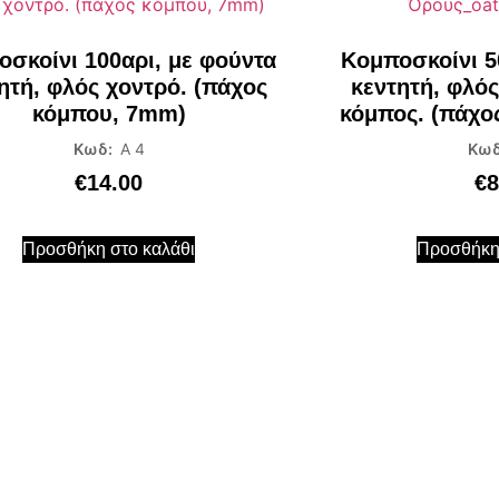
σκοίνι 100αρι, με φούντα
Κομποσκοίνι 5
ητή, φλός χοντρό. (πάχος
κεντητή, φλός
κόμπου, 7mm)
κόμπος. (πάχο
Κωδ:
Α 4
Κωδ
€
14.00
€
8
Προσθήκη στο καλάθι
Προσθήκη 