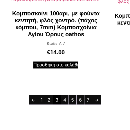
Κομποσκοίνι 100αρι, με φούντα
Κομπο
κεντητή, φλός χοντρό. (πάχος
κεντ
κόμπου, 7mm) Κομποσχοίνια
Αγίου Όρους oathos
Κωδ:
Α 7
€
14.00
Προσθήκη στο καλάθι
←
1
2
3
4
5
6
7
→